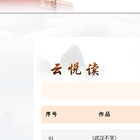
序 号
作 品
《武汉不哭》
01