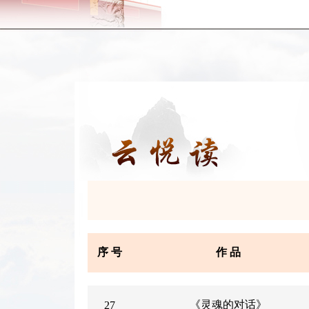
序 号
作 品
《灵魂的对话》
27