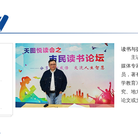
读书与
主讲人
媒体专
员，著
学教育
究、地
论文或