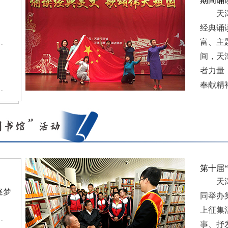
期间诵
天津图
经典诵
富、主
间，天
者力量
奉献精
第十届
天津图
逐梦
同举办
上征集
事、抒