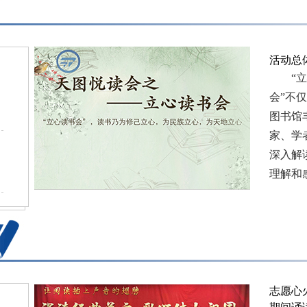
活动总
“立心
会”不
图书馆
家、学
深入解
理解和
志愿心